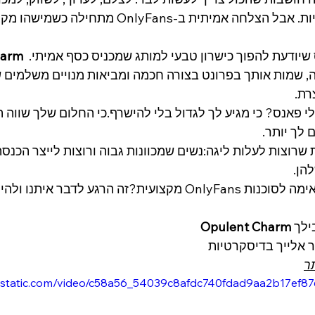
מנויים, לשמור על פרטיות. אבל הצלחה אמיתית ב-lyFans
 היא סוכנות אונלי פאנס שיודעת להפוך כישרון טבעי למותג שמכניס כסף אמיתי. 
harm
רת.
י פאנס? כי מגיע לך לגדול בלי להישרף.כי החלום שלך שווה ה
לך יותר.
ת שרוצות לעלות ליגה:נשים שמכוונות גבוה ורוצות לייצר הכנ
להן.
רוצה לדעת אם את מתאימה לסוכנות OnlyFans מקצועית?זה הרגע לדבר 
Opulent Charm 
ר אלייך בדיסקרטיות 
ר
wixstatic.com/video/c58a56_54039c8afdc740fdad9aa2b17ef8