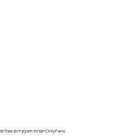
OnlyFans
יוצרות תוכן
קידום אונליפ