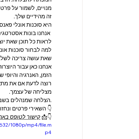
זה מהידיים שלך.
אנחנו בונות אסטרטגיה, שמות אותך בפרונט בצורה חכמה ומביאות מנויים משלמים שמתרגשים 
לראות כל תוכן שאת יוצ
למה לבחור סוכנות אונל
שאת עושה צריכה לשלם 
אנחנו כאן עבור היוצרו
הזמן, האנרגיה והיופי ש
מצליחה של עצמך.
הצלחה שמנהלים בשבילך.
👇 השאירי פרטים ונחזו
👇📩 
קישור לטופס באת
7632/1080p/mp4/file.m
p4