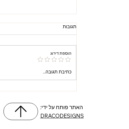
תגובות
הוספת דירוג
💫 סוכנות אונלי פאנס
כתיבת תגובה...
בינלאומית – Opulent Charm
:האתר פותח על ידי
DRACODESIGNS