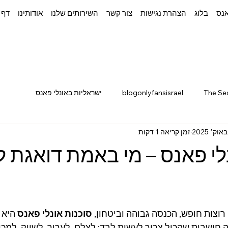
אנס
בלוג
הצהרת נגישות
צור קשר
השירותים שלנו
אודותינו
דף 
The Se
blogonlyfansisrael
ישראליות באונלי פאנס
זמן קריאה 1 דקות
נלי פאנס – מי באמת דואגת 
רוצות חופש, הכנסה גבוהה וביטחון, 
סוכנות אונלי פאנס
 היא 
ושבות שהכול צריך לעשות לבד: לצלם, לערוך, לשווק, למכור