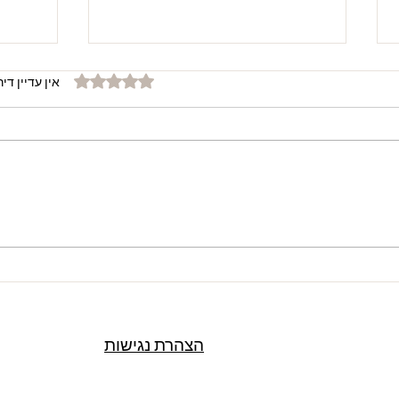
דירוג של 0 מתוך 5 כוכבים
אין עדיין דיר
🌟 סוכנות OnlyFans מובילה
🔑 אי
בישראל – Opulent Charm 🌟
harm
הצהרת נגישות