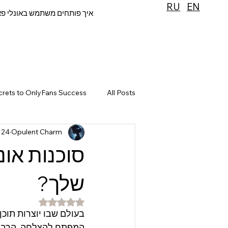
RU
EN
איך פותחים משתמש באונלי פ
crets to OnlyFans Success
All Posts
Opulent Charm
24 באוק׳ 2025
סוכנות או
שלך?
דירוג של NaN מתוך 5 כוכבים
בעולם שבו יוצרות תוכן 
המפתח להצלחה. הרבה ח