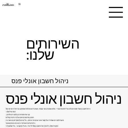
RU
EN
opulent_charm
השירותים
:שלנו
ניהול חשבון אונלי פנס
ניהול חשבון אונלי פנס
ניהול חשבון אונלי פנס הוא לא עוד "תפעול טכני" – אלא אמנות בפני עצמה. אנחנו דואגים לכל אספקט בניהול היומיומי של
:הפרופיל שלך
.קביעת תמחור נכון למנויים ולתוכן
תזמון פרסומים חכם על פי ניתוח קהלים
מענה למנויים ושמירה על קשר אישי ואינטימי איתם – בלי שיגזול ממך זמן או אנרגיה
ניתוח נתונים ושיפור ביצועים באופן שוטף
המטרה שלנו: להפוך את החשבון שלך לרווחי, פעיל ומקצועי – בלי שתצטרכי