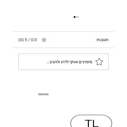
תגובות
0.0 / 5 ‏(0)
מזמינים אותך לדרג ולהגיב...
איפה אפשר לקבל ייעוץ אבטחה דיגיטלית
ליוצרות תוכן בישראל? | הגנה מקצועית
הצהרת נגישות
ליוצרות תוכן
TL