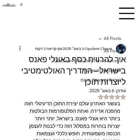
RU
EN
opulent_charm
All Posts
Opulent Charm
3 באוג׳ 2025
זמן קריאה 2 דקות
All Posts
איך להרוויח כסף באונלי פאנס
The Secrets to OnlyFans Success
בישראל – המדריך האולטימטיבי
blogonlyfansisrael
ליוצרות תוכן
ישראליות באונלי פאנס
עודכן:
6 באוג׳ 2025
דירוג של NaN מתוך 5 כוכבים
בעשור האחרון עולם יצירת התוכן הדיגיטלי חווה 
מהפכה אדירה, ואחת הפלטפורמות הבולטות 
ביותר היא אונלי פאנס. בישראל, יותר ויותר 
יוצרות בוחרות במסלול הזה כדי לבנות לעצמן 
הכנסה משמעותית, חופש כלכלי ועצמאות 