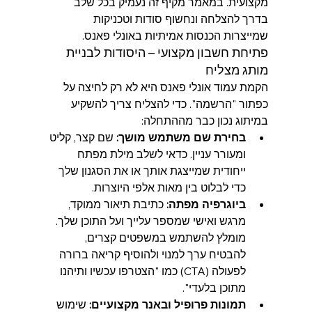
מקצועית. במאמר מקיף זה נעמיק בכל שלב 
בדרך להצלחה ונחשוף סודות וטכניקות 
שמייצרות הכנסות אמיתיות באונלי פאנס.
פתיחת חשבון מקצועי – היסודות לבניית 
מותג מצליח
הקמת עמוד אונלי פאנס היא לא רק לחיצה על 
כפתור "הרשמה". כדי להצליח צריך להשקיע 
במיתוג נכון כבר מההתחלה:
בחירת שם משתמש מושך:
 שם קצר, קליט 
ומעורר עניין. כדאי לשלב מילת מפתח 
ייחודית שמייצגת אותך או את הסגנון שלך 
כדי לבלוט בין מאות אלפי היוצרות.
ביוגרפיה מפתה:
 כתיבת תיאור ממוקד, 
מרגש ואישי שמספר עלייך ועל התוכן שלך. 
מומלץ להשתמש במשפטים קצרים, 
להבטיח ערך למנוי ולהוסיף קריאה ברורה 
לפעולה (CTA) כמו "הצטרפו עכשיו ותיהנו 
מתוכן בלעדי".
תמונות פרופיל ובאנר מקצועיים:
 שימוש 