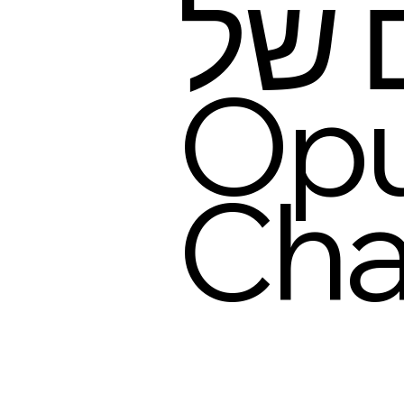
 של
Opu
Ch