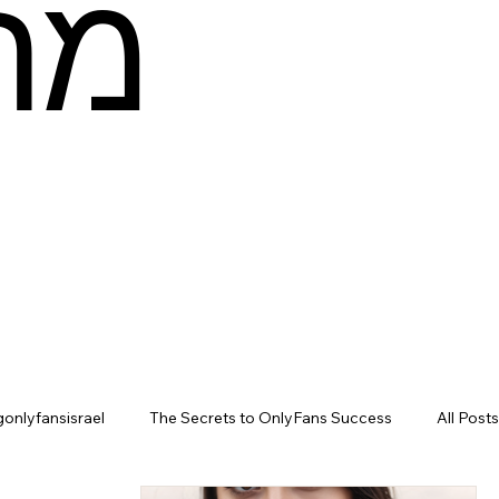
מה
gonlyfansisrael
The Secrets to OnlyFans Success
All Posts