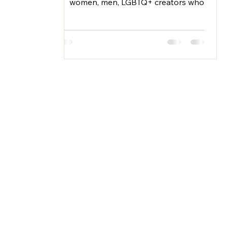
women, men, LGBTQ+ creators who
meet our quality standards. High-level
content, consistency & branding
required.