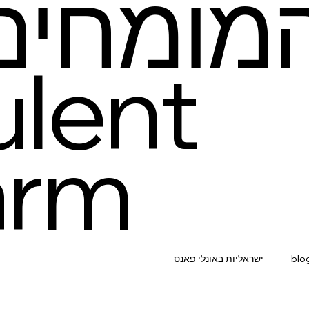
מומחים
lent
arm
blo
ישראליות באונלי פאנס