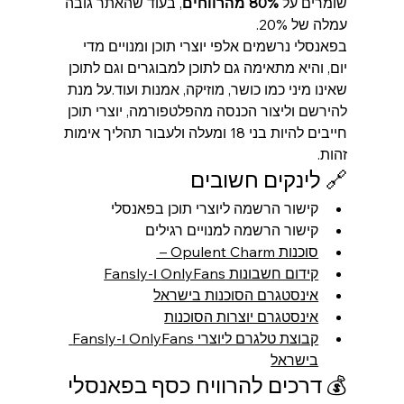
שומרים על 
80% מהרווחים
, בעוד שהאתר גובה 
עמלה של 20%.
בפאנסלי נרשמים אלפי יוצרי תוכן ומנויים מדי 
יום, והיא מתאימה גם לתוכן למבוגרים וגם לתוכן 
שאינו מיני כמו כושר, מוזיקה, אמנות ועוד.על מנת 
להירשם וליצור הכנסה מהפלטפורמה, יוצרי תוכן 
חייבים להיות בני 18 ומעלה ולעבור תהליך אימות 
זהות.
🔗 לינקים חשובים
קישור הרשמה ליוצרי תוכן בפאנסלי
קישור הרשמה למנויים רגילים
סוכנות Opulent Charm – 
קידום חשבונות OnlyFans ו-Fansly
אינסטגרם הסוכנות בישראל
אינסטגרם יוצרות הסוכנות
קבוצת טלגרם ליוצרי OnlyFans ו-Fansly 
בישראל
💰 דרכים להרוויח כסף בפאנסלי