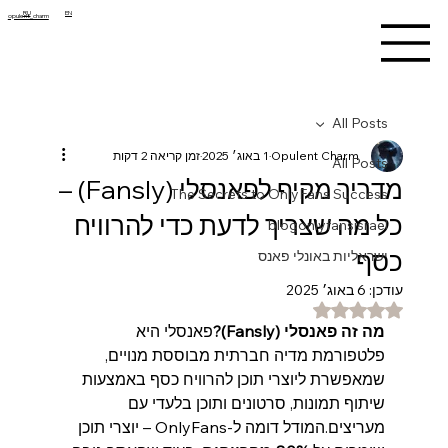
RU
EN
opulent_charm
All Posts
Opulent Charm
1 באוג׳ 2025
זמן קריאה 2 דקות
All Posts
מדריך מקיף לפאנסלי (Fansly) –
The Secrets to OnlyFans Success
כל מה שצריך לדעת כדי להרוויח
blogonlyfansisrael
כסף
ישראליות באונלי פאנס
עודכן:
6 באוג׳ 2025
דירוג של NaN מתוך 5 כוכבים
מה זה פאנסלי (Fansly)?
פאנסלי היא 
פלטפורמת מדיה חברתית מבוססת מנויים, 
שמאפשרת ליוצרי תוכן להרוויח כסף באמצעות 
שיתוף תמונות, סרטונים ותוכן בלעדי עם 
מעריצים.המודל דומה ל-OnlyFans – יוצרי תוכן 