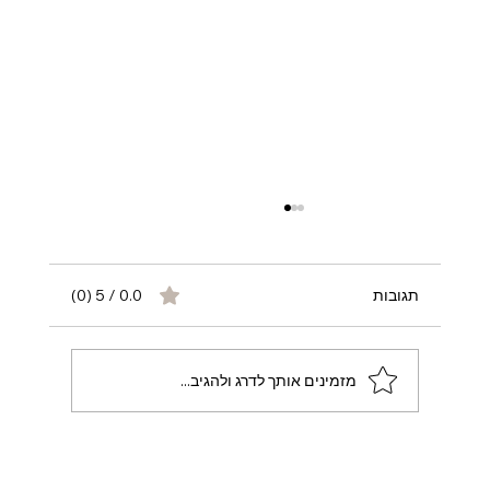
תגובות
0.0 / 5 ‏(0)
מזמינים אותך לדרג ולהגיב...
סוכנות אונלי פאנס בישראל – למה Opulent
Charm נחשבת למובילה בתעשייה המקומית?