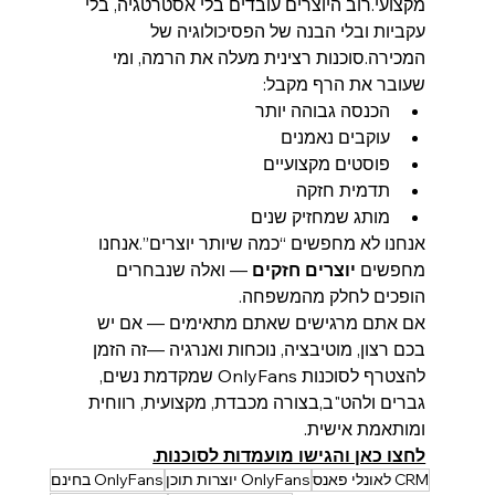
מקצועי.רוב היוצרים עובדים בלי אסטרטגיה, בלי 
עקביות ובלי הבנה של הפסיכולוגיה של 
המכירה.סוכנות רצינית מעלה את הרמה, ומי 
שעובר את הרף מקבל:
הכנסה גבוהה יותר
עוקבים נאמנים
פוסטים מקצועיים
תדמית חזקה
מותג שמחזיק שנים
אנחנו לא מחפשים “כמה שיותר יוצרים”.אנחנו 
מחפשים 
יוצרים חזקים
 — ואלה שנבחרים 
הופכים לחלק מהמשפחה.
אם אתם מרגישים שאתם מתאימים — אם יש 
בכם רצון, מוטיבציה, נוכחות ואנרגיה —זה הזמן 
להצטרף לסוכנות OnlyFans שמקדמת נשים, 
גברים ולהט"ב,בצורה מכבדת, מקצועית, רווחית 
ומותאמת אישית.
לחצו כאן והגישו מועמדות לסוכנות.
CRM לאונלי פאנס
OnlyFans יוצרות תוכן
OnlyFans בחינם