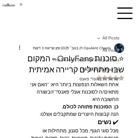
RU
EN
opulent_charm
All Posts
Opulent Charm
21 בנוב׳ 2025
זמן קריאה 3 דקות
All Posts
⭐ סוכנות OnlyFans – המקום
The Secrets to OnlyFans Success
שבו מתחילים קריירה אמיתית
blogonlyfansisrael
דירוג של NaN מתוך 5 כוכבים
ישראליות באונלי פאנס
אחת השאלות הנפוצות ביותר היא: “האם אני 
מתאים/ה לסוכנות אונלי פאנס?”הבשורה 
החשובה היא
כן  הסוכנות פתוחה לכולם.
הנה קבוצות היוצרים שמתקבלים אצלנו:
✔️ 
נשים
מכל סוגי הגוף, מכל סגנון, מתחילות או 