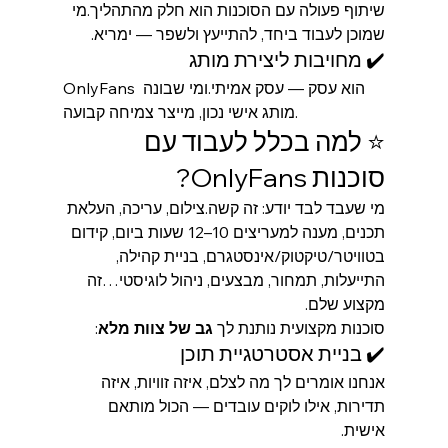
שיתוף פעולה עם הסוכנות הוא חלק מהתהליך.מי 
שמוכן לעבוד ביחד, להתייעץ ולשפר — ימריא.
✔️ מחויבות ליצירת מותג
OnlyFans הוא עסק — עסק אמיתי.ומי שבונה 
מותג אישי נכון, מייצר צמיחה קבועה.
⭐ למה בכלל לעבוד עם 
סוכנות OnlyFans?
מי שעבד לבד יודע: זה קשה.צילום, עריכה, העלאת 
תכנים, מענה למעריצים 10–12 שעות ביום, קידום 
בטוויטר/טיקטוק/אינסטגרם, בניית קהילה, 
התייעלות, תמחור, מבצעים, ניהול לוגיסטי…זה 
מקצוע שלם.
סוכנות מקצועית נותנת לך 
גב של צוות מלא
:
✔️ בניית אסטרטגיית תוכן
אנחנו אומרים לך מה לצלם, איזה זוויות, איזה 
תדירות, אילו לוקים עובדים — הכול מותאם 
אישית.