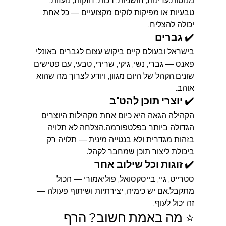
מנוסות.עדינות, חושניות, רכות, חזקות, נועזות, 
טבעיות או מפיקות לוקים מקצועיים — כל אחת 
יכולה להצליח.
✔️ 
גברים
בישראל ובעולם קיים ביקוש עצום לגברים באונלי 
פאנס — גברי, נשי, גיקי, שרירי, טבעי, עם פטישים 
שונים.הקהל של היום מגוון, ויודע לצרוך מה שהוא 
אוהב.
✔️ 
יוצרי תוכן להט"ב
הקהילה הגאה היא כיום אחת מקהילות היוצרים 
הגדולה ביותר בפלטפורמה.הצלחה לא תלויה 
בזהות מגדרית ולא בנטייה מינית — תלויה רק 
ביכולת ליצור תוכן שמחבר לקהל.
✔️ 
זוגות וכל שילוב אחר
סטרייט, גיי, בייסקסואל, פוליאמורי — הכול 
מתקבל.אם יש כימיה, יצירתיות ושיתוף פעולה — 
זה יכול לעוף.
⭐ מה באמת חשוב? הרף 