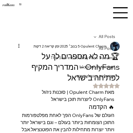
RU
EN
opulent_charm
All Posts
Opulent Charm
5 בנוב׳ 2025
זמן קריאה 2 דקות
All Posts
🏆 מה לא מספרים לך על
The Secrets to OnlyFans Success
OnlyFans – המדריך המקיף
blogonlyfansisrael
לפתיחה בישראל
ישראליות באונלי פאנס
דירוג של NaN מתוך 5 כוכבים
מאת Opulent Charm | סוכנות ניהול 
OnlyFans ליוצרות תוכן בישראל
🔥 הקדמה
העולם של OnlyFans הפך לאחת מפלטפורמות 
התוכן הצומחות ביותר בעולם – וגם בישראל יותר 
ויותר יוצרות מתחילות להבין את הפוטנציאל.אבל 