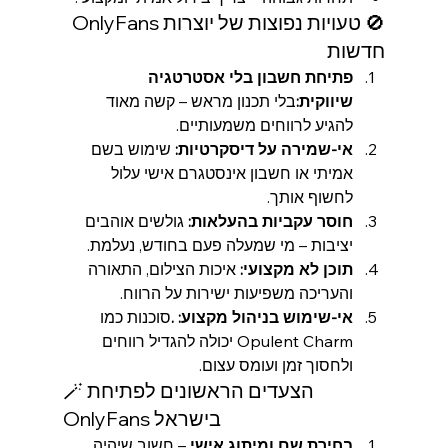
🚫 טעויות נפוצות של יוצרות OnlyFans 
חדשות
פתיחת חשבון בלי אסטרטגיה 
שיווקית:
בלי תכנון מראש – קשה מאוד 
להגיע לרווחים משמעותיים.
אי-שמירה על דיסקרטיות: 
שימוש בשם 
אמיתי או חשבון אינסטגרם אישי עלול 
לחשוף אותך.
חוסר עקביות בהעלאות: 
גולשים אוהבים 
יציבות – מי שמעלה פעם בחודש, נעלמת.
תוכן לא מקצועי: 
איכות הצילום, התאורה 
והעריכה משפיעות ישירות על הרווח.
אי-שימוש בניהול מקצוע: .
סוכנות כמו 
Opulent Charm יכולה להגדיל רווחים 
ולחסוך זמן ועומס עצום.
🪄 הצעדים הראשונים לפתיחת 
OnlyFans בישראל
בחירת שם ומיתוג אישי
 – חשוב שיהיה 