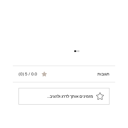
תגובות
0.0 / 5 ‏(0)
מזמינים אותך לדרג ולהגיב...
איך להגן על חשבון OnlyFans מפגיעה,
התקפות בוטים ותהליך משפטי — מדריך