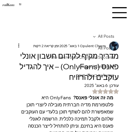
RU
EN
opulent_charm
All Posts
Opulent Charm
1 באוג׳ 2025
זמן קריאה 2 דקות
All Posts
מדריך מקיף לקידום חשבון אונלי
The Secrets to OnlyFans Success
פאנס (OnlyFans) – איך להגדיל
blogonlyfansisrael
עוקבים ולהרוויח
ישראליות באונלי פאנס
עודכן:
6 באוג׳ 2025
דירוג של NaN מתוך 5 כוכבים
מה זה אונלי פאנס?  
OnlyFans היא 
פלטפורמת מדיה חברתית מובילה ליוצרי תוכן 
שמאפשרת להם לשתף תוכן בלעדי עם העוקבים 
שלהם ולקבל תמיכה כלכלית. הרשמה לאונלי 
פאנס היא בחינם, וניתן להתחיל לייצר הכנסה 