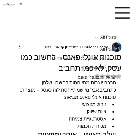
RU
EN
opulent_charm
All Posts
Opulent Charm
1 במרץ
זמן קריאה 1 דקות
All Posts
סוכנות אונלי פאנס – לחשוב כמו
The Secrets to OnlyFans Success
עסק, לא כמו תחביב
blogonlyfansisrael
דירוג של NaN מתוך 5 כוכבים
ישראליות באונלי פאנס
הרבה יוצרות מתייחסות לחשבון שלהן 
כתחביב.אבל מי שמתייחסת לזה כעסק – מנצחת.
סוכנות אונלי פאנס מביאה:
ניהול מקצועי
צוות שיווק
אסטרטגיית צמיחה
מכירות חכמות
שלב ראשון – אופטימיזציית 