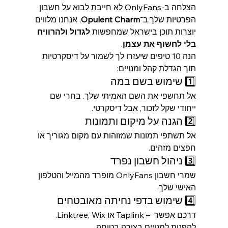
הצלחה ב‑OnlyFans לא חייבת לבוא על חשבון 
הפרטיות שלך.ב־
Opulent Charm
, אנחנו מלווים 
יוצרות תוכן בישראל שמחפשות 
לגדול ולהרוויח 
בלי לחשוף את עצמן
.
הנה 10 טיפים שיעזרו לך לשמור על דיסקרטיות 
תוך הגדלת קהל ומנויים:
1️⃣ שימוש בשם במה
אל תחשפי את השם האמיתי שלך. בחרי שם 
ייחודי שקל לזכור, אבל דיסקרטי.
2️⃣ הגנה על מיקום ותמונות
אל תשתפי תמונות שמזוהות עם מקום מגוריך או 
חפצים מזהים.
3️⃣ ניהול חשבון נפרד
שמרי חשבון OnlyFans מופרד מהמייל והטלפון 
האישי שלך.
4️⃣ שימוש בדפי נחיתה מאובטחים
.Linktree, Wix או Taplink – דרכם אפשר 
להפנות למנויים בצורה בטוחה