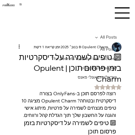
RU
EN
opulent_charm
All Posts
Opulent Charm
8 בנוב׳ 2025
זמן קריאה 1 דקות
All Posts
🔟 טיפים לשמירה על דיסקרטיות
The Secrets to OnlyFans Success
בזמן פרסום תוכן | Opulent
blogonlyfansisrael
Charm
ישראליות באונלי פאנס
דירוג של NaN מתוך 5 כוכבים
רוצה לפרסם תוכן ב-OnlyFans בצורה 
דיסקרטית ובטוחה? Opulent Charm מציגה 10 
טיפים מנצחים לשמירה על פרטיות, מיתוג אישי 
והגנה על החשבון שלך תוך הגדלת קהל ורווחים.
🔟 טיפים לשמירה על דיסקרטיות בזמן 
פרסום תוכן