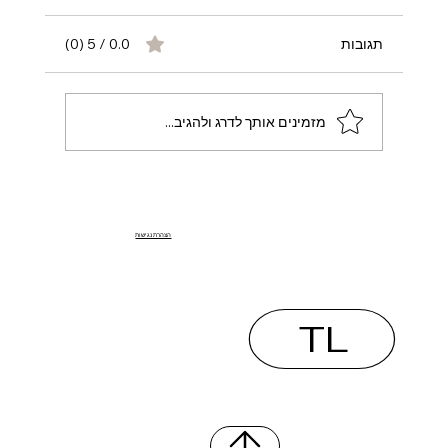
תגובות
0.0 / 5 ‏(0)
מזמינים אותך לדרג ולהגיב...
מה חדש ב-OnlyFans בשנת 2025 – טרנדים,
שינויים והזדמנויות | Opulent Charm –
הצהרת נגישות
סוכנות ניהול OnlyFans בישראל
TL