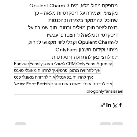
Opulent Charm מספקת ניהול מלא, מיתוג 
מקצועי, ושמירה על דיסקרטיות מלאה – כך 
שתוכלי להתמקד ביצירה ובהכנסות
רוצה ליצור תוכן מצליח ובטוח, תוך שמירה על 
דיסקרטיות מלאה?✨ הצטרפי עכשיו 
ל‑
Opulent Charm
 וקבלי ליווי מקצועי לניהול, 
מיתוג וקידום חשבון OnlyFans!
👉 
לחצי כאן להתחלה דיסקרטית
OnlyFans Agency
CRM לאונלי פאנס
Fansly
Fanvue
איך להרוויח מתוכן פרטי
איך להרוויח מאונלי פאנס
איך להרוויח בפאנסלי
איך להרוויח מאונלי פנס
איך לפרסם אונלי פאנס באינסטגרם
Foot Fetish ישראל
blogonlyfansisrael