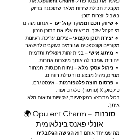
כאשר את מצטרפת ל-
Opulent Charm
, את 
מקבלת חבילת שירות מלאה שתוכננה בדיוק 
בשביל יוצרות תוכן:
🔹 
שיווק חכם וממוקד קהל יעד
 – אנחנו מזהים 
מי הקהל שלך ומביאים אליו את התוכן הנכון.
🔹 
יצירת תוכן מקצועי
 – צילום, עריכה, רעיונות 
מקוריים וקונספטים שגורמים לעוקבים להישאר.
🔹 
מיתוג אישי
 – בניית זהות ויזואלית ותדמית 
ייחודית שמבדילה אותך מיוצרות אחרות.
🔹 
ניהול עסקי מלא
 – ניתוח הכנסות, תמחור 
מנויים, ניהול מבצעים והגדלת רווחים.
🔹 
פרסום חוצה פלטפורמות
 – אינסטגרם, 
טיקטוק, X (טוויטר), טלגרם ועוד.
הכול מתבצע במקצועיות, שקיפות ותיאום מלא 
איתך.
🌍 Opulent Charm – סוכנות 
אונלי פאנס בינלאומית
מה שמייחד אותנו הוא 
הגישה הגלובלית 