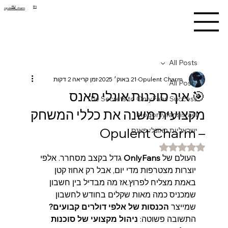
RU
EN
opulent_charm
All Posts
Opulent Charm
21 באוק׳ 2025
זמן קריאה 2 דקות
All Posts
🎯 איך סוכנות אונלי פאנס
The Secrets to OnlyFans Success
מקצועית משנה את כללי המשחק
blogonlyfansisrael
– Opulent Charm
ישראליות באונלי פאנס
דירוג של NaN מתוך 5 כוכבים
העולם של 
OnlyFans
 גדל בקצב מסחרר. אלפי 
יוצרות מצטרפות מדי יום, אבל רק אחוז קטן 
באמת מצליח לפרוץ.אז מה מבדיל בין חשבון 
שמכניס כמה מאות שקלים בחודש לחשבון 
שמייצר 
הכנסות של אלפי דולרים קבועים?
התשובה פשוטה: 
ניהול מקצועי של סוכנות 