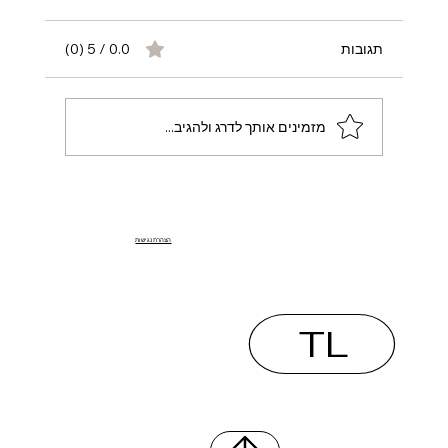
תגובות
0.0 / 5 ‏(0)
מזמינים אותך לדרג ולהגיב...
למה לבחור בקריירה בינלאומית ב-OnlyFans
הוא המפתח להצלחה?
הצהרת נגישות
TL